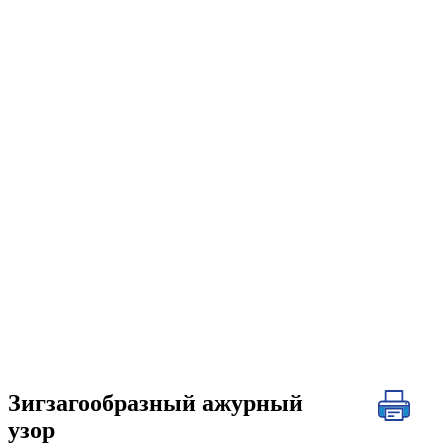
Зигзагообразный ажурный
узор