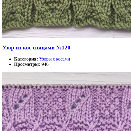
Узор из кос спицами №120
Категория:
Узоры с косами
Просмотры:
946