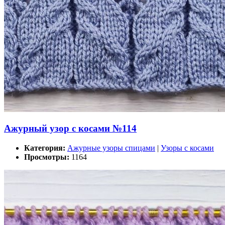
Ажурный узор с косами №114
Категория:
Ажурные узоры спицами
|
Узоры с косами
Просмотры:
1164