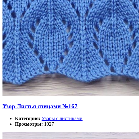
Узор Листья спицами №167
Категория:
Узоры с листиками
Просмотры:
1027