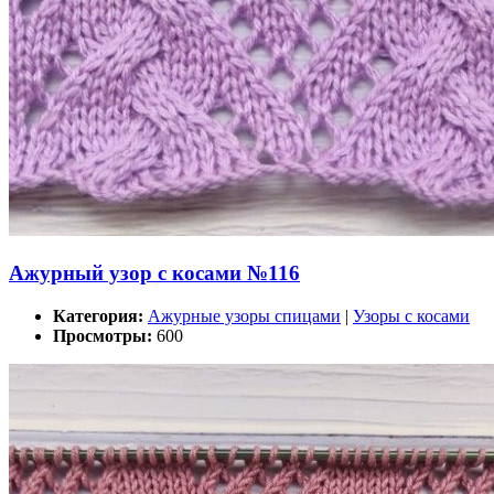
Ажурный узор с косами №116
Категория:
Ажурные узоры спицами
|
Узоры с косами
Просмотры:
600